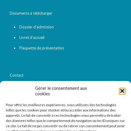
Documents à télécharger
Dossier d’admission
Livret d’accueil
Plaquette de présentation
Contact
Gérer le consentement aux
03 20 44 45 82
cookies
Pour offrir les meilleures expériences, nous utilisons des technologies
23 rue des Bateliers
telles que les cookies pour stocker et/ou accéder aux informations des
59800 Lille
appareils. Le fait de consentir à ces technologies nous permettra de traiter
des données telles que le comportement de navigation ou les ID uniques sur
ce site. Le fait de ne pas consentir ou de retirer son consentement peut avoir
Formulaire de contact